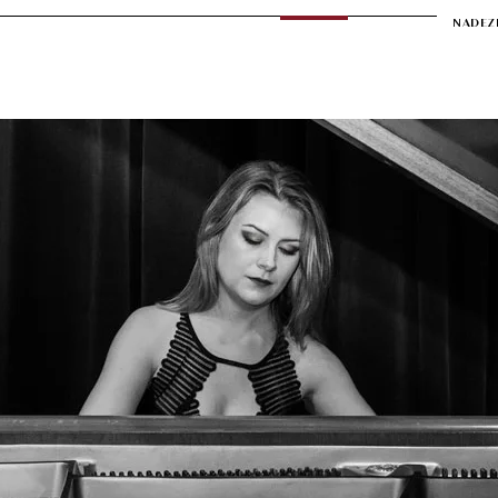
NADEZ
a
Soirée de Nadezda
Muziek
Video
Contact