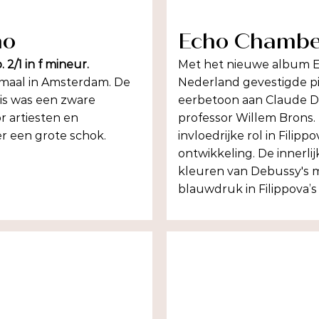
no
Echo Chambe
 2/1 in f mineur.
Met het nieuwe album E
emaal in Amsterdam. De
Nederland gevestigde pi
sis was een zware
eerbetoon aan Claude D
r artiesten en
professor Willem Brons.
r een grote schok.
invloedrijke rol in Filip
ontwikkeling. De innerlij
kleuren van Debussy's m
blauwdruk in Filippova’