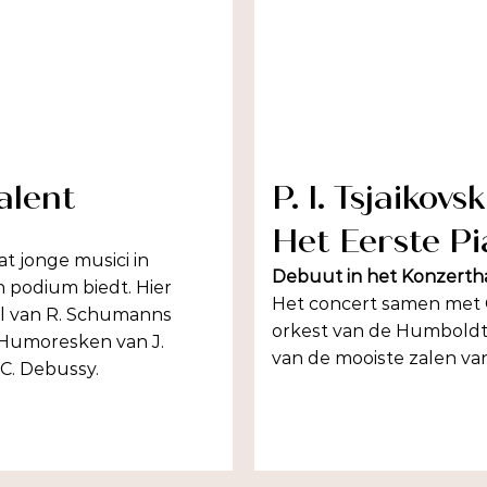
alent
P. I. Tsjaikovsk
Het Eerste P
t jonge musici in
Debuut in het Konzertha
 podium biedt. Hier
Het concert samen met 
el van R. Schumanns
orkest van de Humboldt Un
1 Humoresken van J.
van de mooiste zalen van
C. Debussy.